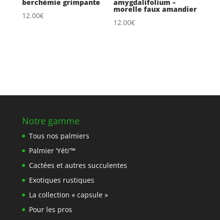
berchémie grimpante
amygdalifolium –
morelle faux amandier
12.00
€
12.00
€
Notre gamme
Tous nos palmiers
Palmier ‘Yéti’™
Cactées et autres succulentes
Exotiques rustiques
La collection « capsule »
Pour les pros