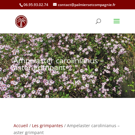
06.95.93.02.74
contact@palmiersetcompagnie.fr
Ampelaster carolinianus –
aster grimpant
Accueil
/
Les grimpantes
/ Ampelaster carolinianus –
aster grimpant