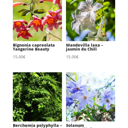
Bignonia capreolata
Mandevilla laxa –
Tangerine Beauty
jasmin du Chili
15.00
€
15.00
€
Berchemia polyphylla –
Solanum