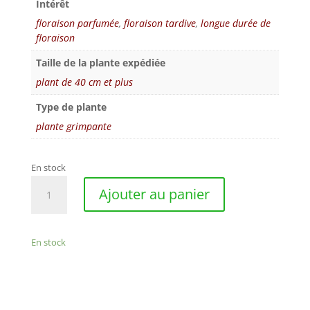
Intérêt
floraison parfumée
,
floraison tardive
,
longue durée de
floraison
Taille de la plante expédiée
plant de 40 cm et plus
Type de plante
plante grimpante
En stock
quantité
Ajouter au panier
de
Ampelaster
carolinianus
En stock
-
aster
grimpant