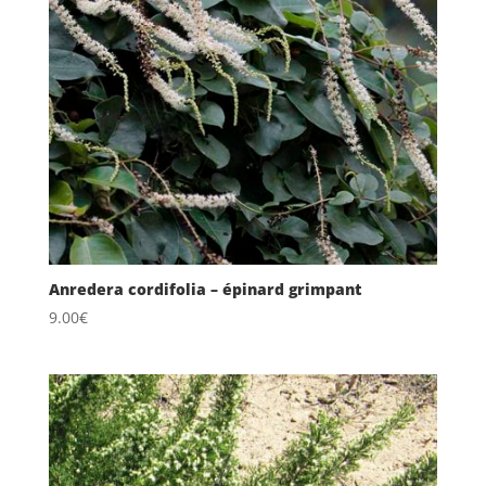
Anredera cordifolia – épinard grimpant
9.00
€