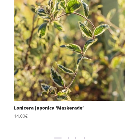
Lonicera japonica ‘Maskerade’
14.00
€