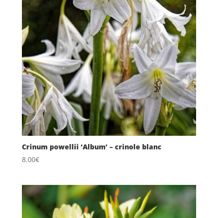
Crinum powellii ‘Album’ – crinole blanc
8.00
€