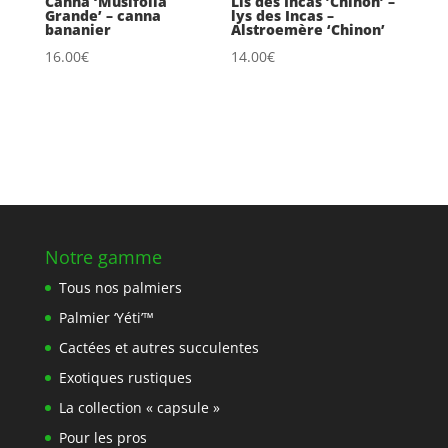
Canna ‘Musifolia
Lis des Incas ’Chinon’ –
Grande’ – canna
lys des Incas –
bananier
Alstroemère ‘Chinon’
16.00
€
14.00
€
Notre gamme
Tous nos palmiers
Palmier ‘Yéti’™
Cactées et autres succulentes
Exotiques rustiques
La collection « capsule »
Pour les pros