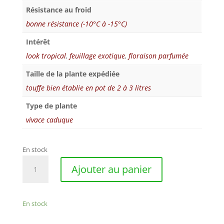
Résistance au froid
bonne résistance (-10°C à -15°C)
Intérêt
look tropical
,
feuillage exotique
,
floraison parfumée
Taille de la plante expédiée
touffe bien établie en pot de 2 à 3 litres
Type de plante
vivace caduque
En stock
quantité
Ajouter au panier
de
Hedychium
‘Devon
En stock
Cream’