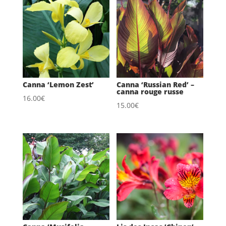
Canna ‘Lemon Zest’
Canna ‘Russian Red’ –
canna rouge russe
16.00
€
15.00
€