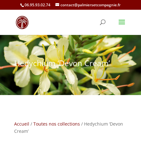
06.95.93.02.74
contact@palmiersetcompagnie.fr
Hedychium ‘Devon Cream’
Accueil
/
Toutes nos collections
/ Hedychium ‘Devon
Cream’