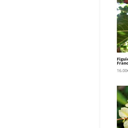
Figui
Fran
16.00