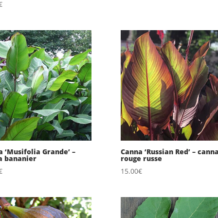
€
 ‘Musifolia Grande’ –
Canna ‘Russian Red’ – cann
a bananier
rouge russe
€
15.00
€