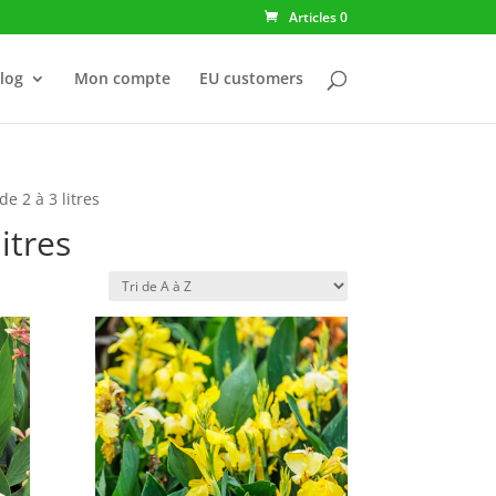
Articles 0
log
Mon compte
EU customers
de 2 à 3 litres
itres