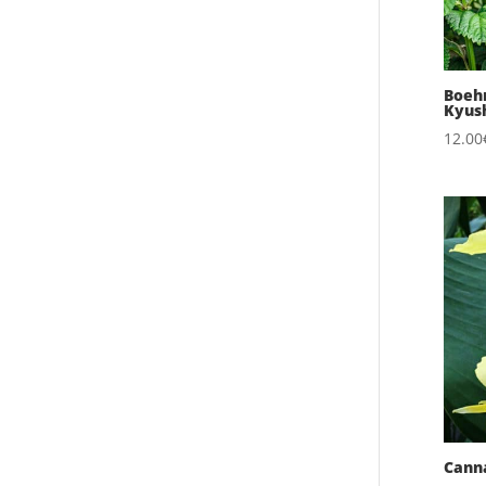
Boehm
Kyus
12.00
Canna