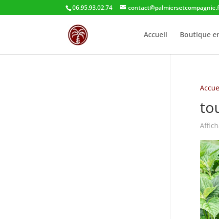
06.95.93.02.74
contact@palmiersetcompagnie.f
Accueil
Boutique en
Accue
tou
Affic