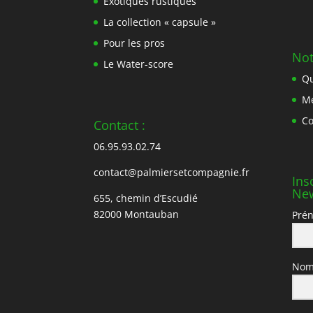
Exotiques rustiques
La collection « capsule »
Pour les pros
Not
Le Water-score
Qu
Me
Co
Contact :
06.95.93.02.74
contact@palmiersetcompagnie.fr
Ins
New
655, chemin d’Escudié
82000 Montauban
Pré
No