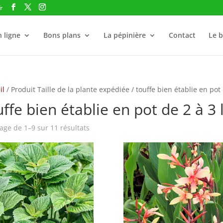
r
 ligne
Bons plans
La pépinière
Contact
Le b
il
/ Produit Taille de la plante expédiée / touffe bien établie en pot 
ffe bien établie en pot de 2 à 3 l
hage de 1–9 sur 11 résultats