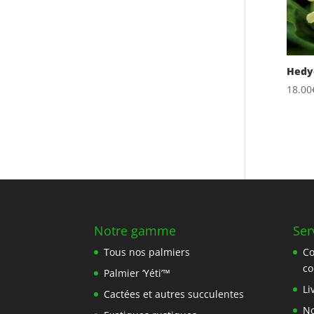
Hedy
18.00
Notre gamme
Ser
Tous nos palmiers
C
c
Palmier ‘Yéti’™
Li
Cactées et autres succulentes
No