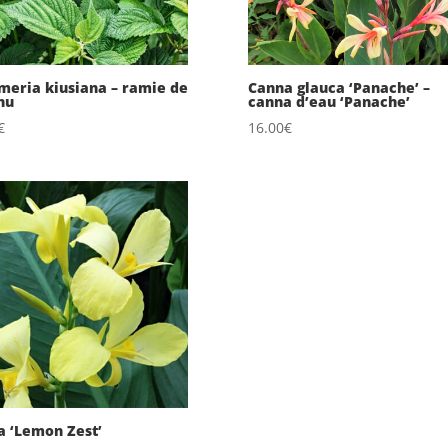
eria kiusiana – ramie de
Canna glauca ‘Panache’ –
hu
canna d’eau ‘Panache’
€
16.00
€
 ‘Lemon Zest’