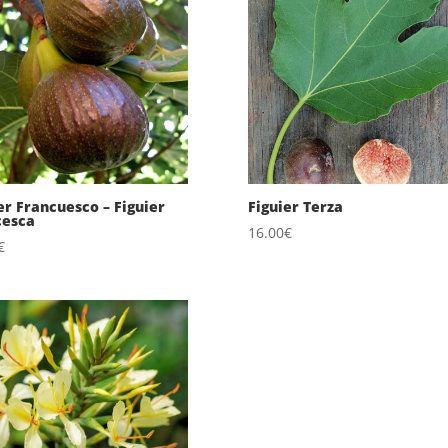
er Francuesco – Figuier
Figuier Terza
cesca
16.00
€
€