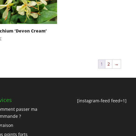
chium ‘Devon Cream’
€
1
2
→
vices
[instagram-feed feed=1]
omment passer ma
ommande ?
vraison
s points forts