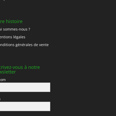
re histoire
i sommes-nous ?
ntions légales
nditions générales de vente
crivez-vous à notre
sletter
nom
m