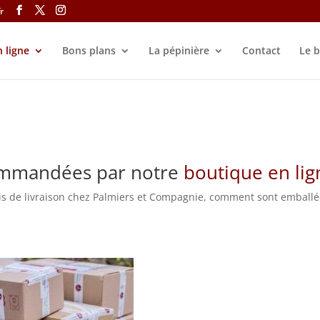
r
 ligne
Bons plans
La pépinière
Contact
Le b
commandées par notre
boutique en lig
lais de livraison chez Palmiers et Compagnie, comment sont emballé