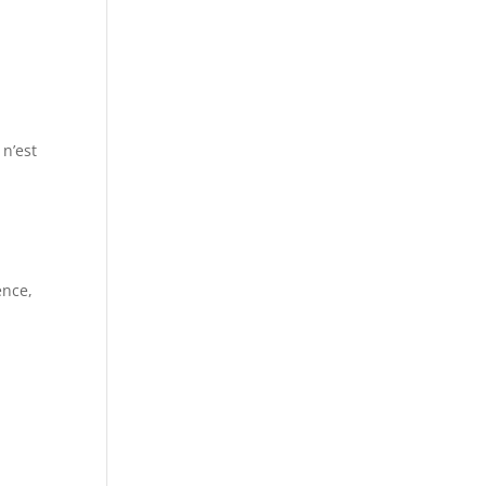
.
 n’est
ence,