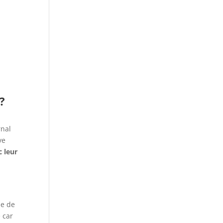
?
rnal
ve
c leur
me de
 car