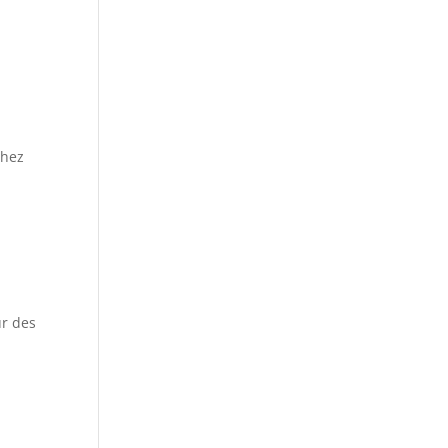
chez
ur des