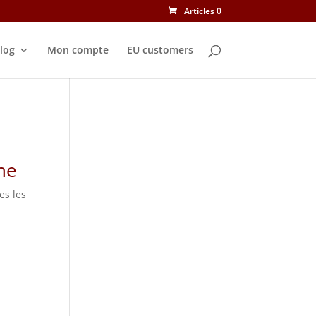
Articles 0
log
Mon compte
EU customers
ne
es les