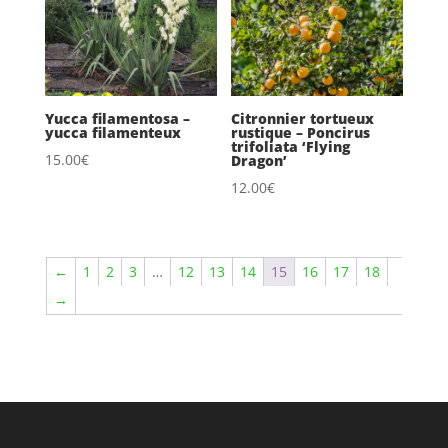
Yucca filamentosa –
Citronnier tortueux
yucca filamenteux
rustique – Poncirus
trifoliata ‘Flying
15.00
€
Dragon’
12.00
€
←
1
2
3
…
12
13
14
15
16
17
18
→