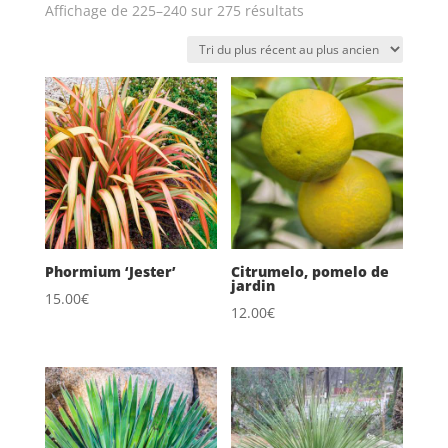
Trié
Affichage de 225–240 sur 275 résultats
du
plus
récent
au
plus
ancien
Phormium ‘Jester’
Citrumelo, pomelo de
jardin
15.00
€
12.00
€