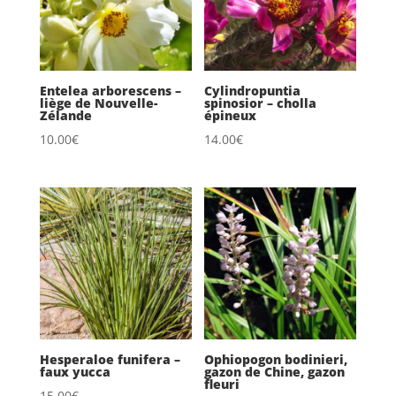
Entelea arborescens –
Cylindropuntia
liège de Nouvelle-
spinosior – cholla
Zélande
épineux
10.00
€
14.00
€
Hesperaloe funifera –
Ophiopogon bodinieri,
faux yucca
gazon de Chine, gazon
fleuri
15.00
€