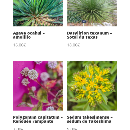
Agave ocahui –
Dasylirion texanum –
amolillo
Sotol du Texas
16.00
€
18.00
€
Polygonum capitatum –
Sedum takesimense –
Renouée rampante
sédum de Takeshima
7.00
€
9.00
€