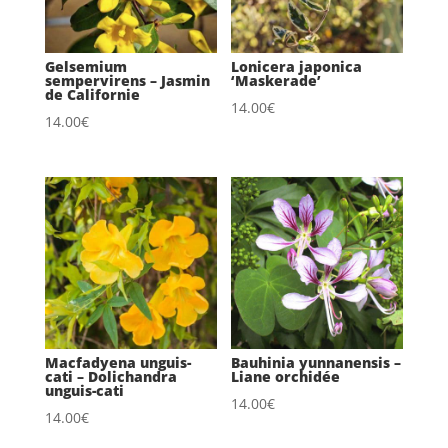
Gelsemium
Lonicera japonica
sempervirens – Jasmin
‘Maskerade’
de Californie
14.00
€
14.00
€
Macfadyena unguis-
Bauhinia yunnanensis –
cati – Dolichandra
Liane orchidée
unguis-cati
14.00
€
14.00
€