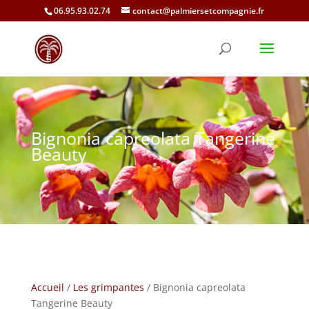
06.95.93.02.74
contact@palmiersetcompagnie.fr
Bignonia capreolata Tangerine
Beauty
Accueil
/
Les grimpantes
/ Bignonia capreolata
Tangerine Beauty