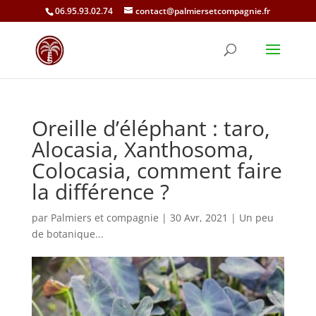
06.95.93.02.74
contact@palmiersetcompagnie.fr
Oreille d’éléphant : taro,
Alocasia, Xanthosoma,
Colocasia, comment faire
la différence ?
par
Palmiers et compagnie
|
30 Avr, 2021
|
Un peu
de botanique...