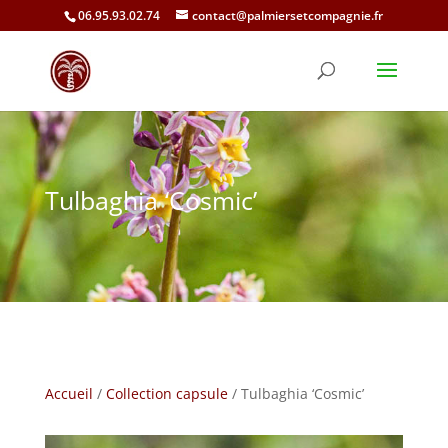
06.95.93.02.74
contact@palmiersetcompagnie.fr
Tulbaghia ‘Cosmic’
Accueil
/
Collection capsule
/ Tulbaghia ‘Cosmic’