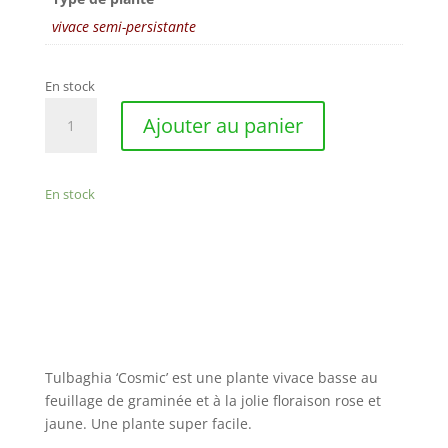
vivace semi-persistante
En stock
quantité
Ajouter au panier
de
Tulbaghia
‘Cosmic’
En stock
Tulbaghia ‘Cosmic’ est une plante vivace basse au
feuillage de graminée et à la jolie floraison rose et
jaune. Une plante super facile.