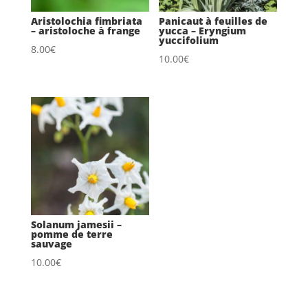
Aristolochia fimbriata
Panicaut à feuilles de
– aristoloche à frange
yucca – Eryngium
yuccifolium
8.00
€
10.00
€
Solanum jamesii –
pomme de terre
sauvage
10.00
€