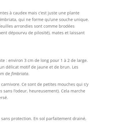
ntes à caudex mais c’est juste une plante
 fimbriata, qui ne forme qu’une souche unique.
 feuilles arrondies sont comme brodées
ement dépourvu de pilosité), mates et laissant
ante : environ 3 cm de long pour 1 à 2 de large.
 un délicat motif de jaune et de brun. Les
nom de
fimbriata
.
 carnivore. Ce sont de petites mouches qui s’y
ais sans l’odeur, heureusement). Cela marche
ersé.
 sans protection. En sol parfaitement drainé,