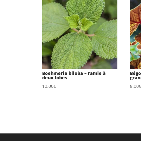
Boehmeria biloba – ramie à
Bégo
deux lobes
gran
10.00
€
8.00