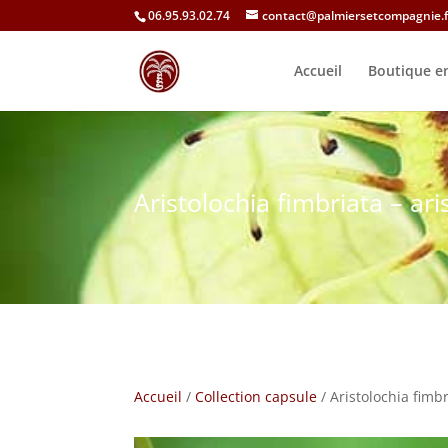
06.95.93.02.74
contact@palmiersetcompagnie.f
Accueil
Boutique en
Aristolochia fimbriata – ar
Accueil
/
Collection capsule
/ Aristolochia fimbr