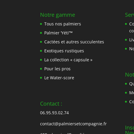
Notre gamme
Ser
Tous nos palmiers
C
c
Palmier ‘Yéti’™
Li
Cactées et autres succulentes
No
Exotiques rustiques
La collection « capsule »
Pour les pros
Not
Le Water-score
Qu
Me
Co
Contact :
06.95.93.02.74
contact@palmiersetcompagnie.fr
Ins
New