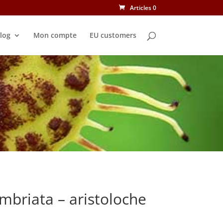
Articles 0
log
Mon compte
EU customers
imbriata – aristoloche