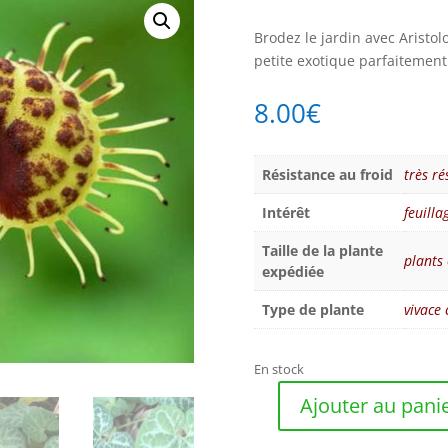
Brodez le jardin avec Aristolo
petite exotique parfaitement 
8.00
€
Résistance au froid
très ré
Intérêt
feuilla
Taille de la plante
plants 
expédiée
Type de plante
vivace
En stock
Ajouter au pani
quantité
de