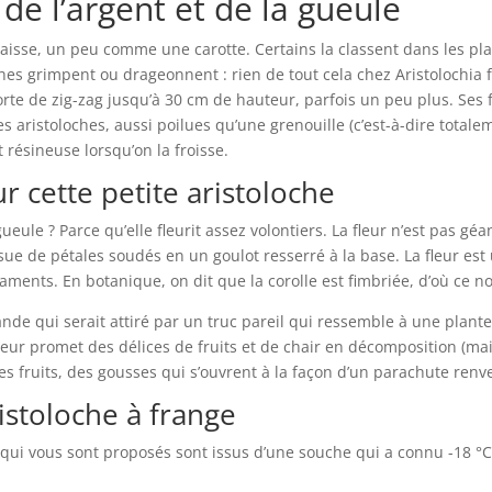
 de l’argent et de la gueule
aisse, un peu comme une carotte. Certains la classent dans les pla
ches grimpent ou drageonnent : rien de tout cela chez Aristolochia
rte de zig-zag jusqu’à 30 cm de hauteur, parfois un peu plus. Ses
es aristoloches, aussi poilues qu’une grenouille (c’est-à-dire total
 résineuse lorsqu’on la froisse.
r cette petite aristoloche
gueule ? Parce qu’elle fleurit assez volontiers. La fleur n’est pas gé
sue de pétales soudés en un goulot resserré à la base. La fleur est
laments. En botanique, on dit que la corolle est fimbriée, d’où ce 
de qui serait attiré par un truc pareil qui ressemble à une plante
 leur promet des délices de fruits et de chair en décomposition (m
es fruits, des gousses qui s’ouvrent à la façon d’un parachute renv
ristoloche à frange
 qui vous sont proposés sont issus d’une souche qui a connu -18 °C