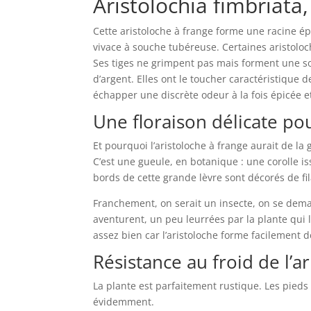
Aristolochia fimbriata,
Cette aristoloche à frange forme une racine ép
vivace à souche tubéreuse. Certaines aristolo
Ses tiges ne grimpent pas mais forment une so
d’argent. Elles ont le toucher caractéristique d
échapper une discrète odeur à la fois épicée et
Une floraison délicate pou
Et pourquoi l’aristoloche à frange aurait de la 
C’est une gueule, en botanique : une corolle is
bords de cette grande lèvre sont décorés de fi
Franchement, on serait un insecte, on se deman
aventurent, un peu leurrées par la plante qui
assez bien car l’aristoloche forme facilement d
Résistance au froid de l’a
La plante est parfaitement rustique. Les pieds
évidemment.