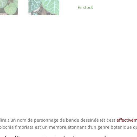
Aristolochia
En stock
fimbriata
-
aristoloche
à
frange
 dirait un nom de personnage de bande dessinée (et c’est
effective
tolochia fimbriata est un membre étonnant d’un genre botanique qu