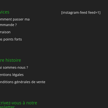
vices
[instagram-feed feed=1]
omment passer ma
ommande ?
vraison
s points forts
re histoire
i sommes-nous ?
ntions légales
nditions générales de vente
crivez-vous à notre
sletter