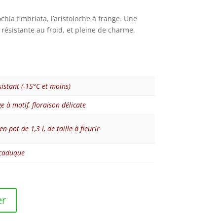
chia fimbriata, l’aristoloche à frange. Une
résistante au froid, et pleine de charme.
sistant (-15°C et moins)
ge à motif
,
floraison délicate
en pot de 1,3 l, de taille à fleurir
 caduque
er