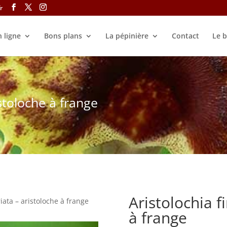
r
 ligne
Bons plans
La pépinière
Contact
Le b
istoloche à frange
Aristolochia f
iata – aristoloche à frange
à frange