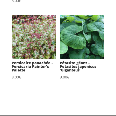
8.00
€
Persicaire panachée –
Pétasite géant –
Persicaria Painter’s
Petasites japonicus
Palette
‘Giganteus’
8.00
€
9.00
€