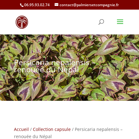
06.95.93.02.74
contact@palmiersetcompagnie.fr
Persicaria nepalensis –
renouée du Népal
Accueil
/
Collection capsule
/ Persicaria nepalensis –
renouée du Népal