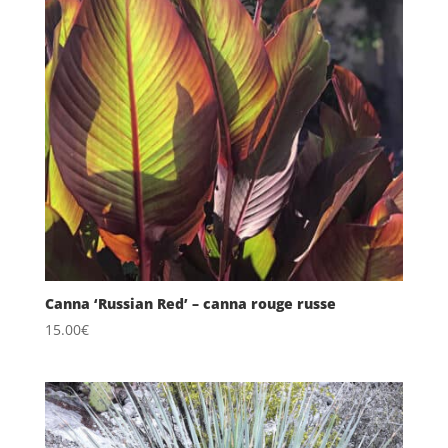
Canna ‘Russian Red’ – canna rouge russe
15.00
€