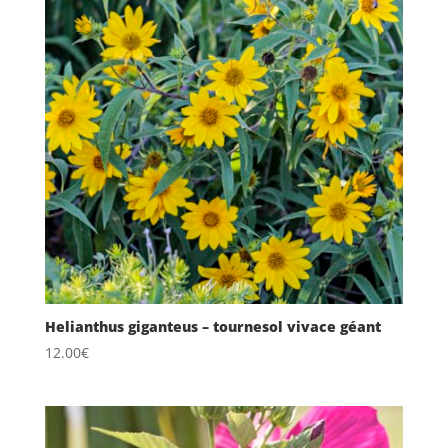
Helianthus giganteus – tournesol vivace géant
12.00
€