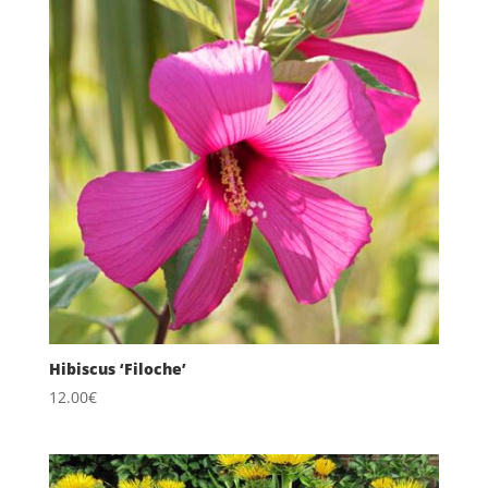
Hibiscus ‘Filoche’
12.00
€