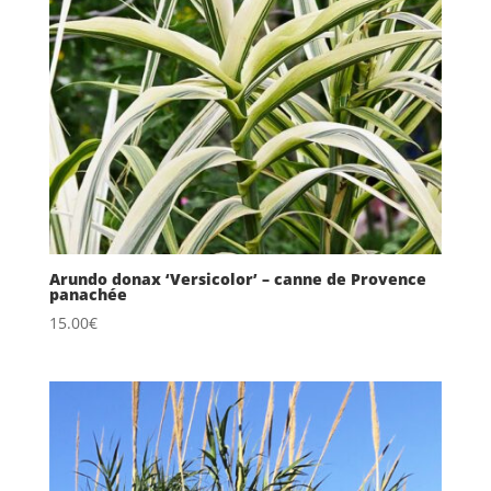
Arundo donax ‘Versicolor’ – canne de Provence
panachée
15.00
€