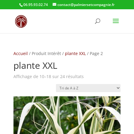
06.95.93.02.74
contact@palmiersetcompagnie.fr
Accueil
/ Produit Intérêt /
plante XXL
/ Page 2
plante XXL
Affichage de 10–18 sur 24 résultats