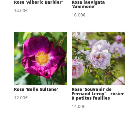
Rose ‘Alberic Barbier’
Rosa laevigata
‘Anemone’
14.00
€
16.00
€
Rose ‘Belle Sultane’
Rose ‘Souvenir de
Fernand Leroy’ – rosier
12.00
€
à petites feuilles
14.00
€