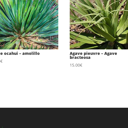
e ocahui – amolillo
Agave pieuvre – Agave
bracteosa
0
€
15.00
€