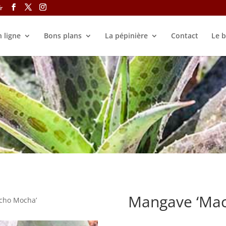
r
 ligne
Bons plans
La pépinière
Contact
Le b
Mangave ‘Ma
cho Mocha’