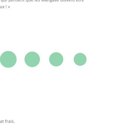
ux ! »
t frais.