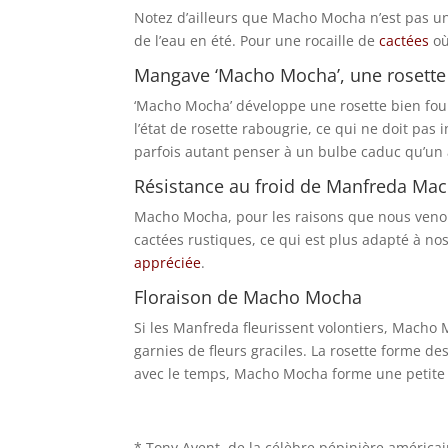
Notez d’ailleurs que Macho Mocha n’est pas un
de l’eau en été. Pour une rocaille de
cactées
où
Mangave ‘Macho Mocha’, une rosette p
‘Macho Mocha’ développe une rosette bien fourn
l’état de rosette rabougrie, ce qui ne doit pas
parfois autant penser à un bulbe caduc qu’un a
Résistance au froid de Manfreda M
Macho Mocha, pour les raisons que nous venons 
cactées rustiques, ce qui est plus adapté à nos
appréciée
.
Floraison de Macho Mocha
Si les Manfreda fleurissent volontiers, Macho M
garnies de fleurs graciles. La rosette forme des
avec le temps, Macho Mocha forme une petite t
* Tony Avent, de la célèbre pépinière américa