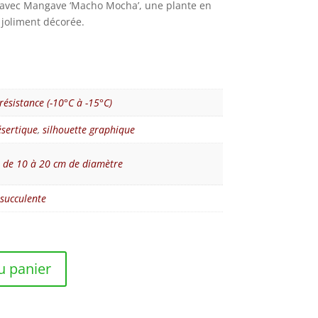
 avec Mangave ‘Macho Mocha’, une plante en
t joliment décorée.
ésistance (-10°C à -15°C)
ésertique
,
silhouette graphique
e de 10 à 20 cm de diamètre
 succulente
u panier