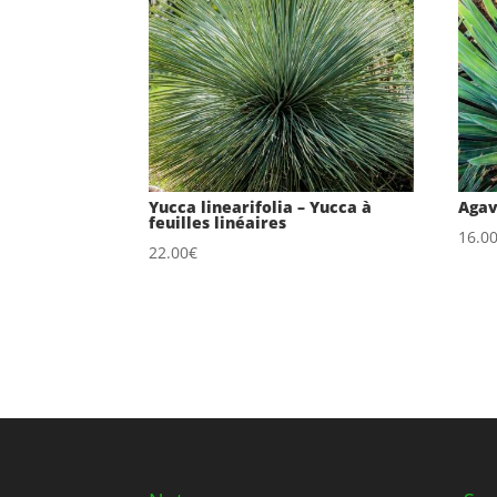
Yucca linearifolia – Yucca à
Agav
feuilles linéaires
16.0
22.00
€