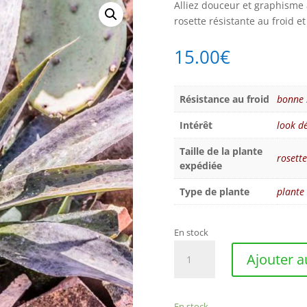
Alliez douceur et graphisme
rosette résistante au froid e
15.00
€
Résistance au froid
bonne r
Intérêt
look d
Taille de la plante
rosett
expédiée
Type de plante
plante
En stock
quantité
Ajouter a
de
Mangave
'Macho
En stock