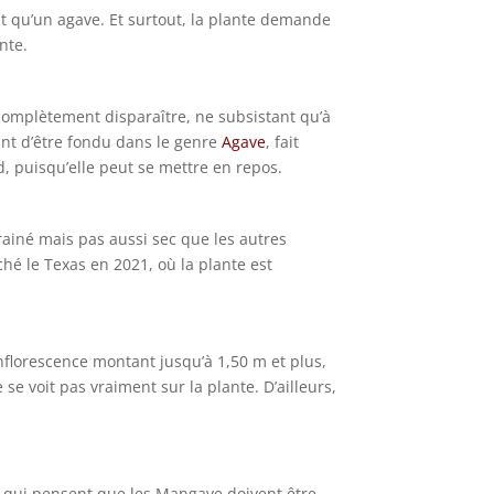
t qu’un agave. Et surtout, la plante demande
nte.
 complètement disparaître, ne subsistant qu’à
vant d’être fondu dans le genre
Agave
, fait
d, puisqu’elle peut se mettre en repos.
rainé mais pas aussi sec que les autres
ché le Texas en 2021, où la plante est
inflorescence montant jusqu’à 1,50 m et plus,
 se voit pas vraiment sur la plante. D’ailleurs,
ens qui pensent que les Mangave doivent être