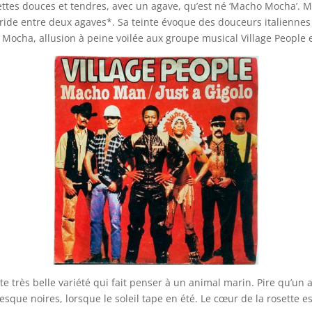
ettes douces et tendres, avec un agave, qu’est né ‘Macho Mocha’. M
hybride entre deux agaves*. Sa teinte évoque des douceurs italienn
ocha, allusion à peine voilée aux groupe musical Village People 
te très belle variété qui fait penser à un animal marin. Pire qu’un ad
esque noires, lorsque le soleil tape en été. Le cœur de la rosette e