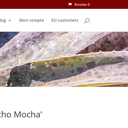
Articles 0
log
Mon compte
EU customers
cho Mocha’