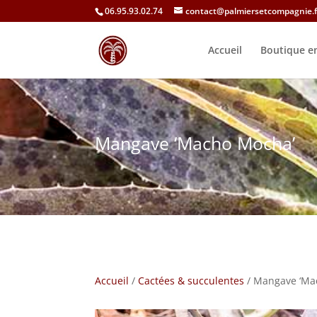
06.95.93.02.74
contact@palmiersetcompagnie.f
Accueil
Boutique en
Mangave ‘Macho Mocha’
Accueil
/
Cactées & succulentes
/ Mangave ‘Ma