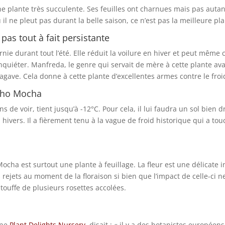
e plante très succulente. Ses feuilles ont charnues mais pas autan
 il ne pleut pas durant la belle saison, ce n’est pas la meilleure pla
as tout à fait persistante
ie durant tout l’été. Elle réduit la voilure en hiver et peut même
 inquiéter. Manfreda, le genre qui servait de mère à cette plante a
gave. Cela donne à cette plante d’excellentes armes contre le froi
acho Mocha
de voir, tient jusqu’à -12°C. Pour cela, il lui faudra un sol bien d
 hivers. Il a fièrement tenu à la vague de froid historique qui a tou
ocha est surtout une plante à feuillage. La fleur est une délicate 
 rejets au moment de la floraison si bien que l’impact de celle-ci ne
ouffe de plusieurs rosettes accolées.
ine
Plant Delights Nursery
, disait : « il y a des botanistes europé