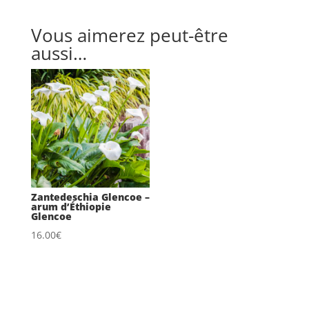
Vous aimerez peut-être
aussi…
Zantedeschia Glencoe –
arum d’Éthiopie
Glencoe
16.00
€