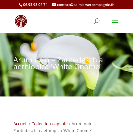
06.95.93.02.74
contact@palmiersetcompagnie.fr
Arum nain – Zantedeschia
aethiopica ‘White Gnome’
Accueil
/
Collection capsule
/ Arum nain –
Zantedeschia aethiopica ‘White Gnome’