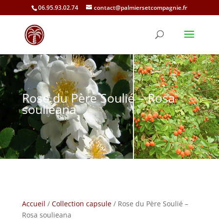
06.95.93.02.74
contact@palmiersetcompagnie.fr
Rose du Père Soulié – Rosa
soulieana
Accueil
/
Collection capsule
/ Rose du Père Soulié –
Rosa soulieana