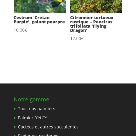
Cestrum ‘Cretan
Citronnier tortueux
Purple’, galant pourpre
rustique – Poncirus
trifoliata ‘Flying
10.00
€
Dragon’
12.00
€
Notre gamme
Tous nos palmiers
Palmier ‘Yéti’™
Cactées et autres succulentes
Exotiques rustiques