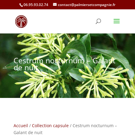
06.95.93.02.74
contact@palmiersetcompagnie.fr
Cestrum nocturnum – Galant
de nuit
Accueil
/
Collection capsule
/ Cestrum nocturnum –
Galant de nuit