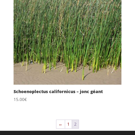
Schoenoplectus californicus – jonc géant
15.00
€
←
1
2