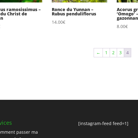
rus ramosissimus –
Ronce du Yunnan –
Acorus g
 du Christ de
Rubus penduliflorus
‘Omogo’ 
an
gazonnan
14.00
€
€
8.00
€
←
1
2
3
4
vices
[instagram-feed feed=1]
omment passer ma