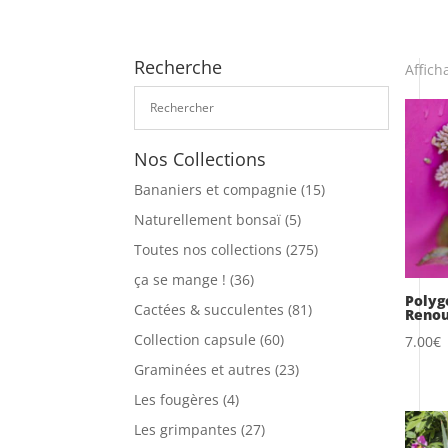
Recherche
Affich
Nos Collections
Bananiers et compagnie
(15)
Naturellement bonsaï
(5)
Toutes nos collections
(275)
ça se mange !
(36)
Polyg
Cactées & succulentes
(81)
Reno
Collection capsule
(60)
7.00
€
Graminées et autres
(23)
Les fougères
(4)
Les grimpantes
(27)