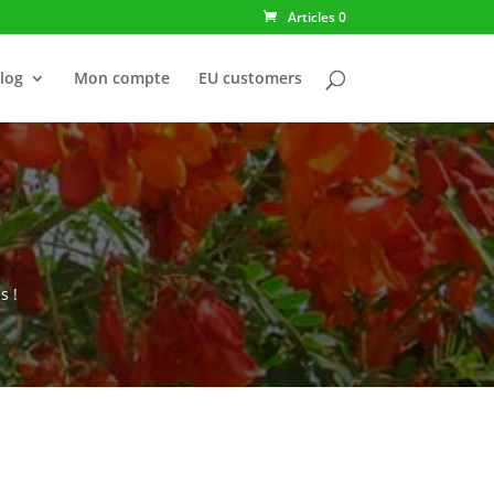
Articles 0
log
Mon compte
EU customers
s !