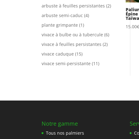
arbuste à feuilles persistantes
(2)
Paliu
Épine
arbuste semi-caduc
(4)
Taïw
plante grimpante
(1)
15.00
vivace à bulbe ou à tubercule
(6)
vivace à feuilles persistantes
(2)
vivace caduque
(15)
vivace semi-persistante
(11)
Notre gamme
Ser
Tous nos palmiers
C