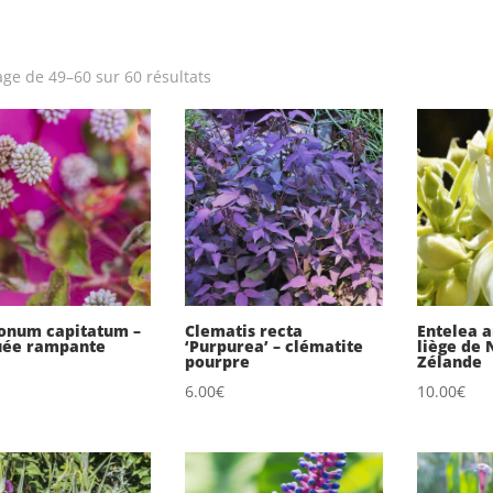
Trié
age de 49–60 sur 60 résultats
du
plus
récent
au
plus
ancien
onum capitatum –
Clematis recta
Entelea a
uée rampante
‘Purpurea’ – clématite
liège de 
pourpre
Zélande
6.00
€
10.00
€