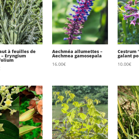
aut à feuilles de
Aechméa allumettes –
Cestrum ‘
 – Eryngium
Aechmea gamosepala
galant p
folium
16.00
€
10.00
€
€