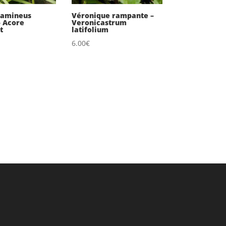
ramineus
Véronique rampante –
– Acore
Veronicastrum
t
latifolium
6.00
€