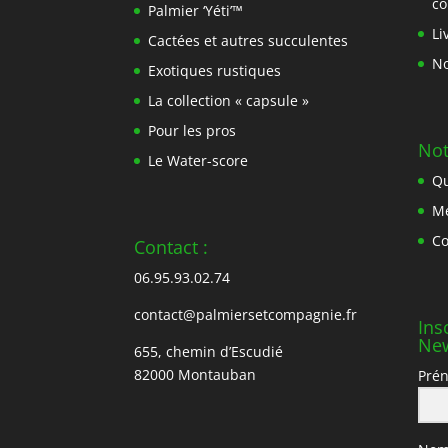
c
Palmier ‘Yéti’™
Li
Cactées et autres succulentes
No
Exotiques rustiques
La collection « capsule »
Pour les pros
Not
Le Water-score
Qu
Me
Co
Contact :
06.95.93.02.74
contact@palmiersetcompagnie.fr
Ins
New
655, chemin d’Escudié
82000 Montauban
Pré