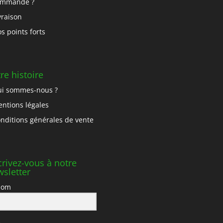
ommande ?
vraison
s points forts
re histoire
i sommes-nous ?
ntions légales
nditions générales de vente
crivez-vous à notre
sletter
nom