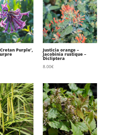
Cretan Purple’,
Justicia orange –
ourpre
Jacobinia rustique –
Dicliptera
8.00
€