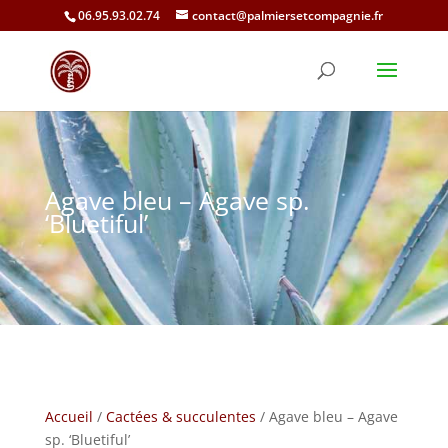
06.95.93.02.74
contact@palmiersetcompagnie.fr
Agave bleu – Agave sp.
‘Bluetiful’
Accueil
/
Cactées & succulentes
/ Agave bleu – Agave
sp. ‘Bluetiful’