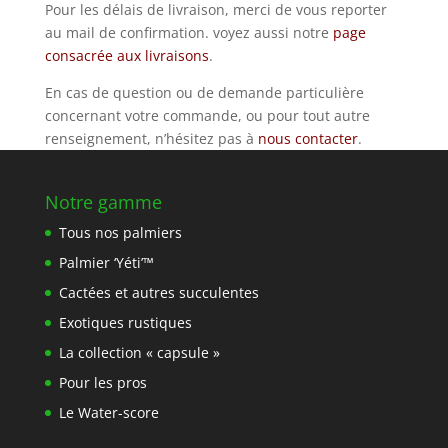
Pour les délais de livraison, merci de vous reporter
au mail de confirmation. voyez aussi notre
page
consacrée aux livraisons
.
En cas de question ou de demande particulière
concernant votre commande, ou pour tout autre
renseignement, n’hésitez pas à
nous contacter
.
Notre gamme
Tous nos palmiers
Palmier ‘Yéti’™
Cactées et autres succulentes
Exotiques rustiques
La collection « capsule »
Pour les pros
Le Water-score